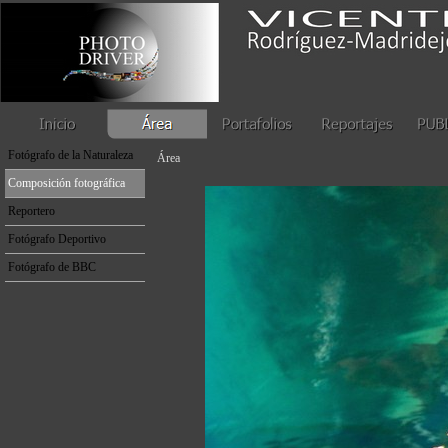
Fotógrafo de estudio
Fotógrafo de la Naturaleza
Área
Composición fotográfica
Reportero
Fotógrafo Deportivo
Fotógrafo de BBC