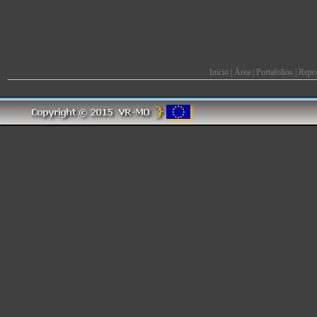
Inicio
|
Área
|
Portafolios
|
Repor