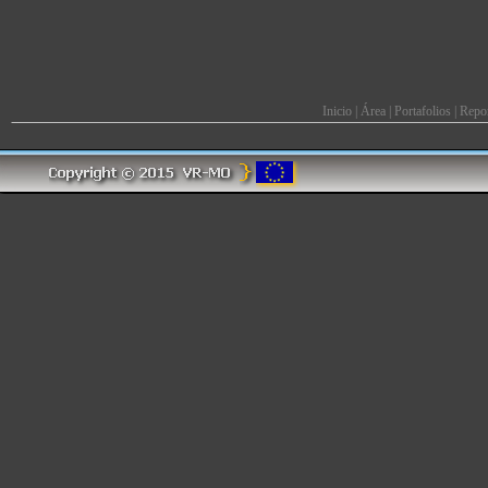
Inicio
|
Área
|
Portafolios
|
Repor